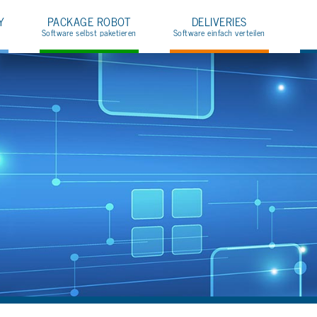
Y
PA­CKA­GE ROBOT
DE­LI­VE­RIES
Soft­ware selbst pa­ke­tie­ren
Soft­ware ein­fach ver­tei­len
Üb