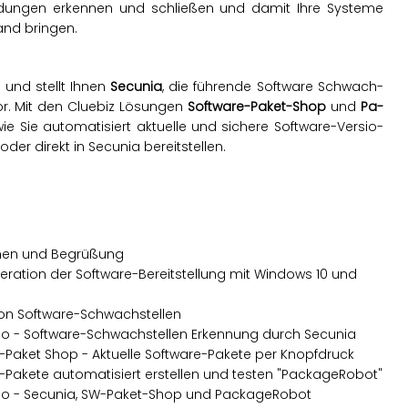
­dun­gen er­ken­nen und schlie­ßen und damit Ihre Sys­te­me
tand brin­gen.
 und stellt Ihnen
Se­cu­nia
, die füh­ren­de Soft­ware Schwach­
vor. Mit den Clue­biz Lö­sun­gen
Soft­ware-Paket-Shop
und
Pa­
e Sie au­to­ma­ti­siert ak­tu­el­le und si­che­re Soft­ware-Ver­sio­
der di­rekt in Se­cu­nia be­reit­stel­len.
en und Be­grü­ßung
e­ra­ti­on der Soft­ware-Be­reit­stel­lung mit Win­dows 10 und
 von Soft­ware-Schwach­stel­len
 - Soft­ware-Schwach­stel­len Er­ken­nung durch Se­cu­nia
-Paket Shop - Ak­tu­el­le Soft­ware-Pa­ke­te per Knopf­druck
Pa­ke­te au­to­ma­ti­siert er­stel­len und tes­ten "Pa­cka­ge­Ro­bot"
o - Se­cu­nia, SW-Paket-Shop und Pa­cka­ge­Ro­bot