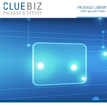
PA­CKA­GE LI­BRA­R
1090 ak­tu­el­le Pa­ke­te