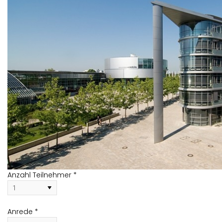
An­zahl Teil­neh­mer *
An­re­de *