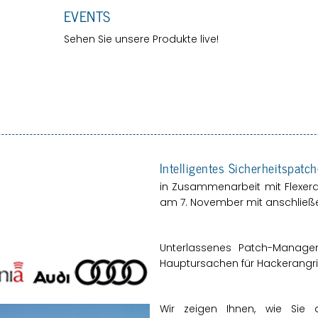
EVENTS
Sehen Sie un­se­re Pro­duk­te live!
In­tel­li­gen­tes Si­cher­heits­pa
in Zu­sam­men­ar­beit mit Fle­x­e
am 7. No­vem­ber mit an­schlie­ße
Un­ter­las­se­nes Patch-Ma­nage­
Haupt­ur­sa­chen für Ha­cker­an­grif
Wir zei­gen Ihnen, wie Sie dur