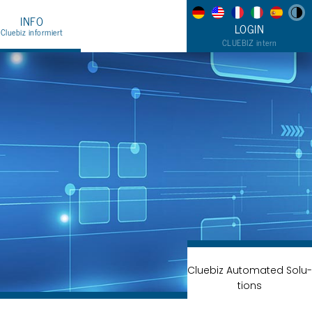
INFO
LOGIN
Clue­biz in­for­miert
CLUE­BIZ in­tern
Clue­biz News
er uns & Kon­takt
Hilfe & Sup­port
LOGIN
Clue­biz Au­to­ma­ted So­lu­
ti­ons