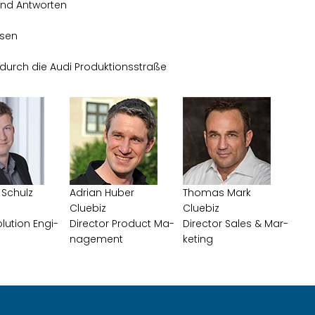
nd Ant­wor­ten
ssen
durch die Audi Pro­duk­ti­ons­stra­ße
 Schulz
Adri­an Huber
Tho­mas Mark
Clue­biz
Clue­biz
­lu­ti­on En­gi­
Di­rec­tor Pro­duct Ma­
Di­rec­tor Sales & Mar­
nage­ment
ke­ting