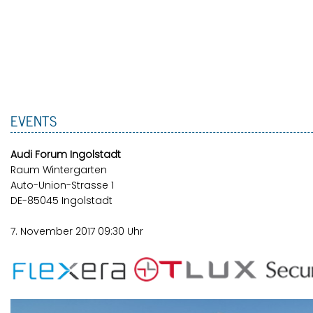
EVENTS
Audi Forum In­gol­stadt
Raum Win­ter­gar­ten
Auto-Union-Stras­se 1
DE-85045 In­gol­stadt
7. No­vem­ber 2017 09:30 Uhr