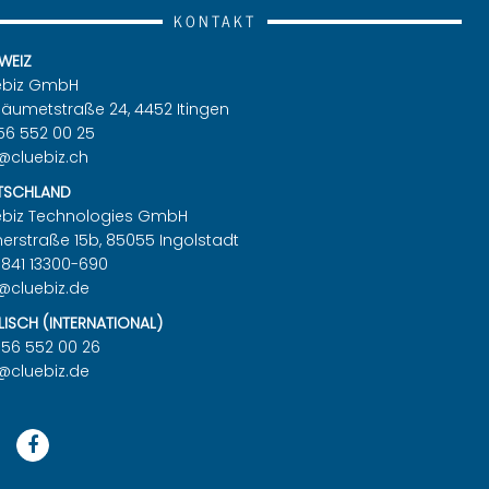
KON­TAKT
WEIZ
e­biz GmbH
äu­met­stra­ße 24, 4452 Itin­gen
56 552 00 25
@​cluebiz.​ch
TSCH­LAND
­biz Tech­no­lo­gies GmbH
er­stra­ße 15b, 85055 In­gol­stadt
 841 13300-690
@​cluebiz.​de
LISCH (IN­TER­NA­TIO­NAL)
 56 552 00 26
@​cluebiz.​de