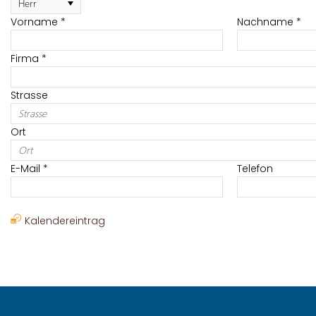
Vor­na­me *
Nach­na­me *
Firma *
Stras­se
Ort
E-Mail *
Te­le­fon
Ka­len­der­ein­trag