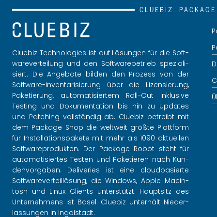
CLUE­BIZ: PA­CKA­G
P
P
Clue­biz Tech­no­lo­gies ist auf Lö­sun­gen für die Soft­
ware­ver­tei­lung und den Soft­ware­be­trieb spe­zia­li­
De
siert. Die An­ge­bo­te bil­den den Pro­zess von der
C
Soft­ware-In­ven­ta­ri­sie­rung über die Li­zen­sie­rung,
Pa­ke­tie­rung, au­to­ma­ti­sier­tem Roll-Out in­klu­si­ve
Ü
Tes­ting und Do­ku­men­ta­ti­on bis hin zu Up­dates
und Patching voll­stän­dig ab. Clue­biz be­treibt mit
dem Pa­cka­ge Shop die welt­weit grö­ß­te Platt­form
für In­stal­la­ti­ons­pa­ke­te mit mehr als 1090 ak­tu­el­len
Soft­ware­pro­duk­ten. Der Pa­cka­ge Robot steht für
au­to­ma­ti­sier­tes Tes­ten und Pa­ke­tie­ren nach Kun­
den­vor­ga­ben. De­li­ve­ries ist eine cloud­ba­sier­te
Soft­ware­ver­teil­lö­sung, die Win­dows, Apple Mac­in­
tosh und Linux Cli­ents un­ter­stützt. Haupt­sitz des
Un­ter­neh­mens ist Basel. Clue­biz un­ter­hält Nie­der­
las­sun­gen in In­gol­stadt.