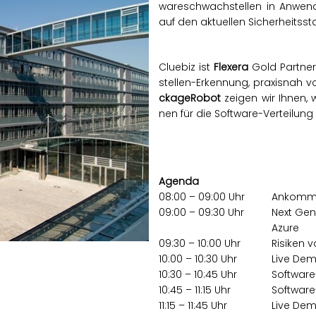
wareschwach­stel­len in An­wen
auf den ak­tu­el­len Si­cher­heits­s
Clue­biz ist
Fle­x­e­ra
Gold Part­ner
stel­len-Er­ken­nung, pra­xis­nah 
cka­ge­Ro­bot
zei­gen wir Ihnen, wi
nen für die Soft­ware-Ver­tei­lung o
Agen­da
08:00 – 09:00 Uhr
An­kom­m
09:00 – 09:30 Uhr
Next Ge­n
Azure
09:30 – 10:00 Uhr
Ri­si­ken
10:00 – 10:30 Uhr
Live Demo
10:30 – 10:45 Uhr
Soft­ware
10:45 – 11:15 Uhr
Soft­ware-
11:15 – 11:45 Uhr
Live Dem