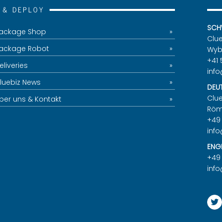
E & DE­PLOY
SCH
a­cka­ge Shop
Clu
a­cka­ge Robot
Wy­b
+41 
­li­ve­ries
info
lue­biz News
DEU
Clue
ber uns & Kon­takt
Rö­m
+49
info
ENG­
+49
info