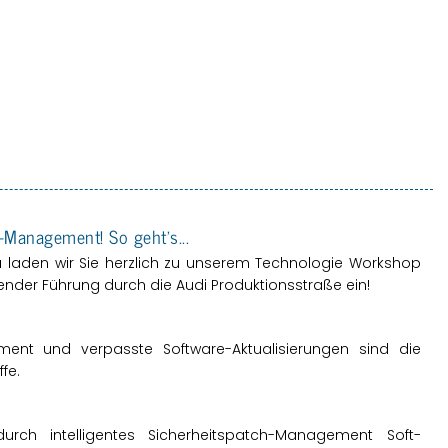
tch-Ma­nage­ment! So geht's...
­ra laden wir Sie herz­lich zu un­se­rem Tech­no­lo­gie Work­shop
n­der Füh­rung durch die Audi Pro­duk­ti­ons­stra­ße ein!
ment und ver­pass­te Soft­ware-Ak­tua­li­sie­run­gen sind die
­fe.
ch in­tel­li­gen­tes Si­cher­heits­patch-Ma­nage­ment Soft­