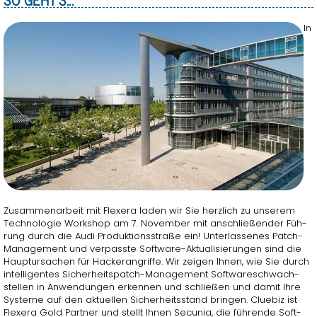
In
Zu­sam­men­ar­beit mit Fle­x­e­ra laden wir Sie herz­lich zu un­se­rem
Tech­no­lo­gie Work­shop am 7. No­vem­ber mit an­schlie­ßen­der Füh­
rung durch die Audi Pro­duk­ti­ons­stra­ße ein! Un­ter­las­se­nes Patch-
Ma­nage­ment und ver­pass­te Soft­ware-Ak­tua­li­sie­run­gen sind die
Haupt­ur­sa­chen für Ha­cker­an­grif­fe. Wir zei­gen Ihnen, wie Sie durch
in­tel­li­gen­tes Si­cher­heits­patch-Ma­nage­ment Soft­wareschwach­
stel­len in An­wen­dun­gen er­ken­nen und schlie­ßen und damit Ihre
Sys­te­me auf den ak­tu­el­len Si­cher­heits­stand brin­gen. Clue­biz ist
Fle­x­e­ra Gold Part­ner und stellt Ihnen Se­cu­nia, die füh­ren­de Soft­