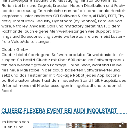
mit Schwer­punkt Se­cu­ri­ty und Messa­ging mit Stand­or­ten in St.​
Florian bei Linz und Za­greb, Kroa­ti­en. Neben Dis­tri­bu­ti­on und Fach­
han­dels­be­treu­ung für zahl­rei­che nam­haf­te in­ter­na­tio­na­le Her­stel­
ler­grös­sen, unter an­de­rem GFI Soft­ware & Kerio, AL­TA­RO, ESET, Thy­
co­tic, Th­re­at­Track Se­cu­ri­ty, Cy­beroam (by So­phos), Par­al­lels Soft­
ware, Ni­tro­key, Any­desk, Otris und my­fac­to­ry bie­tet NESTEC dem
Fach­han­del auch ei­ge­ne Mehr­wert­leis­tun­gen wie Sup­port, Trai­
nings und Sa­les­con­sul­ting sowie wei­te­re zahl­rei­che meist kos­ten­
freie Va­lueAdd Leis­tun­gen.
Clue­biz GmbH
Clue­biz bie­tet über­le­ge­ne Soft­ware­pro­duk­te für web­ba­sier­te Lö­
sun­gen: So be­sitzt Clue­biz mit über 600 ak­tu­el­len Soft­ware­pro­duk­
ten den welt­weit grö­ß­ten Pa­cka­ge On­line Shop, wäh­rend De­li­ve­
ries neue Maß­stä­be in der cloud-ba­sier­ten Soft­ware­ver­tei­lung
setzt und das Test­cen­ter mit Pa­cka­ge Robot jedes Ap­pli­ka­ti­ons­
port­fo­lio au­to­ma­ti­siert auf dem neu­es­ten Stand hält. Haupt­sitz des
Un­ter­neh­mens mit Nie­der­las­sun­gen in In­gol­stadt und Lon­don ist
Basel.
CLUE­BIZ-FLE­X­E­RA EVENT BEI AUDI IN­GOL­STADT
Im Namen von
Clue­biz und