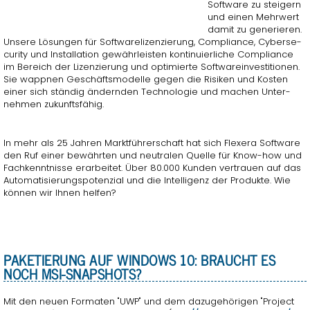
Soft­ware zu stei­gern
und einen Mehr­wert
damit zu ge­ne­rie­ren.
Un­se­re Lö­sun­gen für Soft­ware­li­zen­zie­rung, Com­pli­an­ce, Cy­ber­se­
cu­ri­ty und In­stal­la­ti­on ge­währ­leis­ten kon­ti­nu­ier­li­che Com­pli­an­ce
im Be­reich der Li­zen­zie­rung und op­ti­mier­te Soft­ware­inves­ti­tio­nen.
Sie wapp­nen Ge­schäfts­mo­del­le gegen die Ri­si­ken und Kos­ten
einer sich stän­dig än­dern­den Tech­no­lo­gie und ma­chen Un­ter­
neh­men zu­kunfts­fä­hig.
In mehr als 25 Jah­ren Markt­füh­rer­schaft hat sich Fle­x­e­ra Soft­ware
den Ruf einer be­währ­ten und neu­tra­len Quel­le für Know-how und
Fach­kennt­nis­se er­ar­bei­tet. Über 80.000 Kun­den ver­trau­en auf das
Au­to­ma­ti­sie­rungs­po­ten­zi­al und die In­tel­li­genz der Pro­duk­te. Wie
kön­nen wir Ihnen hel­fen?
PA­KE­TIE­RUNG AUF WIN­DOWS 10: BRAUCHT ES
NOCH MSI-SNAPSHOTS?
Mit den neuen For­ma­ten "UWP" und dem da­zu­ge­hö­ri­gen "Pro­ject