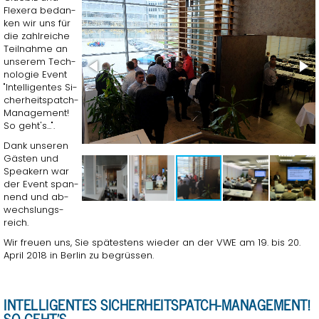
Fle­x­e­ra be­dan­
ken wir uns für
die zahl­rei­che
Teil­nah­me an
un­se­rem Tech­
no­lo­gie Event
"In­tel­li­gen­tes Si­
cher­heits­patch-
Ma­nage­ment!
So geht's...".
Dank un­se­ren
Gäs­ten und
Spea­kern war
der Event span­
nend und ab­
wechs­lungs­
reich.
Wir freu­en uns, Sie spä­tes­tens wie­der an der VWE am 19. bis 20.
April 2018 in Ber­lin zu be­grüs­sen.
IN­TEL­LI­GEN­TES SI­CHER­HEITS­PATCH-MA­NAGE­MENT!
SO GEHT'S...