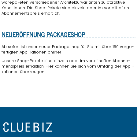
ware­pa­ke­ten ver­schie­de­ner Ar­chi­tek­tur­va­ri­an­ten zu at­trak­ti­ve
Kon­di­tio­nen. Die Shop-Pa­ke­te sind ein­zeln oder im vor­teil­haf­ten
Abon­ne­ments­preis er­hält­lich.
NEU­ERÖFF­NUNG PA­CKA­GE­S­HOP
Ab so­fort ist unser neuer Pa­cka­ge­s­hop für Sie mit über 150 vor­ge­
fer­tig­ten Ap­pli­ka­tio­nen on­line!
Un­se­re Shop-Pa­ke­te sind ein­zeln oder im vor­teil­haf­ten Abon­ne­
ments­preis er­hält­lich. Hier kön­nen Sie sich vom Um­fang der Ap­pli­
ka­tio­nen über­zeu­gen: