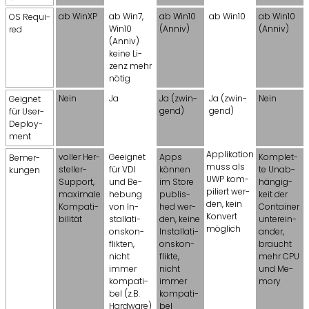
ab WinXP
ab Win7,
ab Win10
ab Win10
ab Win10
OS Re­qui­
Win10
(Anniv)
(Anniv)
red
(Anniv)
keine Li­
zenz mehr
nötig
Nein
Ja
Ja (zwin­
Ja (zwin­
Nein
Geig­net
gend)
gend)
für User-
De­ploy­
ment
Ap­pli­ka­ti­on
vol­ler Her­
Ge­eig­net
Apps
Kom­plet­
Be­mer­
muss als
stel­ler-
für VDI
kön­nen
te Un­ab­
kun­gen
UWP kom­
Sup­port,
und Be­
im Store
hän­gig­
pi­liert wer­
ma­xi­ma­le
he­bung
pu­blis­
keit der
den, kein
Kom­pa­ti­
von In­
hed wer­
Con­tai­ner
Kon­vert
bi­li­tät
stal­la­ti­
den, keine
un­ter­ein­
mög­lich
ons­kon­
In­stal­la­ti­
an­der,
flik­ten,
ons­kon­
braucht
nicht
flik­te,
mehr CPU
immer
nicht
und Me­
kom­pa­ti­
immer
mo­ry
bel (z.B.
kom­pa­ti­
Hard­ware)
bel