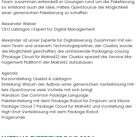
Team zu­sam­men ent­wi­ckelt er Lö­sun­gen rund um die Pa­ke­tie­rung,
so ent­stand auch die Idee, mit­tels Open­Sour­ce die Mög­lich­keit
einer ge­ne­ri­schen Pa­ke­tie­rung zu schaf­fen.
Alex­an­der Weber
CEO Lab­ta­gon | Ex­pert for Di­gi­tal Ma­nage­ment
Alex­an­der ist unser Ex­per­te für Di­gi­ta­li­sie­rung. Zu­sam­men mit sei­
nem Team und un­se­rem Tech­no­lo­gie­part­ner, der Clue­biz, wurde
die Mög­lich­keit ge­schaf­fen, die um­fas­sen­de Pa­cka­ging-Lö­sung
(Pa­cka­ge Cloud für Ma­trix42) der Clue­biz spe­zi­ell die Ser­vice Ma­
nage­ment Platt­form der Ma­trix42 auf­zu­bau­en.
Agen­da:
Kurz­vor­stel­lung Clue­biz & Lab­ta­gon
Ein­lei­tung: Warum der Auf­bau einer ge­ne­ri­schen Ver­teil­lö­sung mit­
tels Open­Sour­ce viele Vor­tei­le mit sich bringt.
Hand­son: Die Com­mon Pa­cka­ge Lan­guage.
Pa­ke­ter­stel­lung mit dem Pa­cka­ge Robot für Em­pir­um und In­tu­ne.
Pa­cka­ge Cloud / Pa­cka­ge Cloud für Ma­trix42 und Vor­stel­lung der
High-End-Ver­teil­lö­sung mit dem Pa­cka­ge Robot.
Fra­ge­run­de