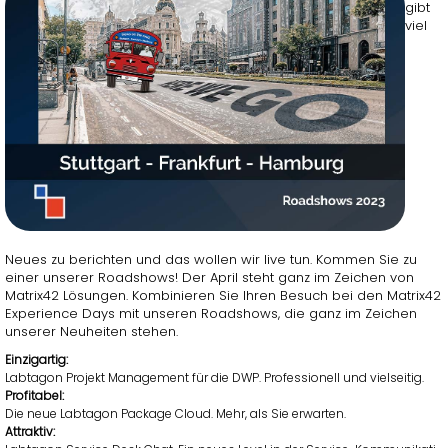
gibt
viel
Neues zu be­rich­ten und das wol­len wir live tun. Kom­men Sie zu
einer un­se­rer Road­shows! Der April steht ganz im Zei­chen von
Ma­trix42 Lö­sun­gen. Kom­bi­nie­ren Sie Ihren Be­such bei den Ma­trix42
Ex­pe­ri­ence Days mit un­se­ren Road­shows, die ganz im Zei­chen
un­se­rer Neu­hei­ten ste­hen.
Ein­zig­ar­tig:
Lab­ta­gon Pro­jekt Ma­nage­ment für die DWP. Pro­fes­sio­nell und viel­sei­tig.
Pro­fi­ta­bel:
Die neue Lab­ta­gon Pa­cka­ge Cloud. Mehr, als Sie er­war­ten.
At­trak­tiv: