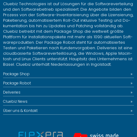
Clue­biz Tech­no­lo­gies ist auf Lö­sun­gen für die Soft­ware­ver­tei­lung
und den Soft­ware­be­trieb spe­zia­li­siert. Die An­ge­bo­te bil­den den
Pro­zess von der Soft­ware-In­ven­ta­ri­sie­rung über die Li­zen­sie­rung,
Pa­ke­tie­rung, au­to­ma­ti­sier­tem Roll-Out in­klu­si­ve Tes­ting und Do­
ku­men­ta­ti­on bis hin zu Up­dates und Patching voll­stän­dig ab.
Clue­biz be­treibt mit dem Pa­cka­ge Shop die welt­weit grö­ß­te
Platt­form für In­stal­la­ti­ons­pa­ke­te mit mehr als 1090 ak­tu­el­len Soft­
ware­pro­duk­ten. Der Pa­cka­ge Robot steht für au­to­ma­ti­sier­tes
Tes­ten und Pa­ke­tie­ren nach Kun­den­vor­ga­ben. De­li­ve­ries ist eine
cloud­ba­sier­te Soft­ware­ver­teil­lö­sung, die Win­dows, Apple Mac­in­
tosh und Linux Cli­ents un­ter­stützt. Haupt­sitz des Un­ter­neh­mens ist
Basel. Clue­biz un­ter­hält Nie­der­las­sun­gen in In­gol­stadt.
Pa­cka­ge Shop
Pa­cka­ge Robot
De­li­ve­ries
Clue­biz News
Über uns & Kon­takt