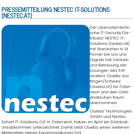
PRES­SE­MIT­TEI­LUNG NESTEC IT-SO­LU­TI­ONS
(NESTEC.AT)
Der ober­ös­ter­rei­chi­
sche IT-Se­cu­ri­ty Dis­
tri­bu­tor NESTEC IT-
So­lu­ti­ons (nestec.at)
mit Stand­or­ten in St.​
Florian bei Linz und
Za­greb hat Ver­trieb
und Be­treu­ung der
Lö­sun­gen des Ent­
wick­lers Clue­Biz aus
Itin­gen/Schweiz
(clue­biz.ch) für Ös­ter­
reich und den Osta­
dria­ti­schen Raum
über­nom­men.
Clue­biz Tech­no­lo­gies
GmbH und Nestec
Scharf IT-So­lu­ti­ons OG in Ös­ter­reich, haben im April ein Dis­tri­bu­ti­
ons­ab­kom­men un­ter­zeich­net. Damit setzt Clue­biz einen wei­te­ren
Mei­len­stein sei­nes Ex­pan­si­ons­kur­ses fort.