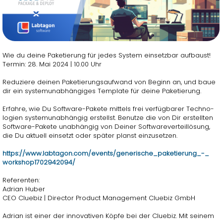
Wie du deine Pa­ke­tie­rung für jedes Sys­tem ein­setz­bar auf­baust!
Ter­min: 28. Mai 2024 | 10.00 Uhr
Re­du­zie­re dei­nen Pa­ke­tie­rungs­auf­wand von Be­ginn an, und baue
dir ein sys­tem­un­ab­hän­gi­ges Tem­pla­te für deine Pa­ke­tie­rung.
Er­fah­re, wie Du Soft­ware-Pa­ke­te mit­tels frei ver­füg­ba­rer Tech­no­
lo­gi­en sys­tem­un­ab­hän­gig er­stellst. Be­nut­ze die von Dir er­stell­ten
Soft­ware-Pa­ke­te un­ab­hän­gig von Dei­ner Soft­ware­ver­teil­lö­sung,
die Du ak­tu­ell ein­setzt oder spä­ter planst ein­zu­set­zen.
https://​www.​labtagon.​com/​events/​generische_​pak​etie​rung​_-_​
wor​ksho​p170​2942​094/
Re­fe­ren­ten:
Adri­an Huber
CEO Clue­biz | Di­rec­tor Pro­duct Ma­nage­ment Clue­biz GmbH
Adri­an ist einer der in­no­va­ti­ven Köpfe bei der Clue­biz. Mit sei­nem