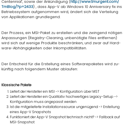
Cen­ten­ni­al", sowie der An­kün­di­gung (
http://​www.​tmurgent.​com/​
TmBlog/?​p=2433
) , dass App-V ab Win­dows 10 An­ni­vers­a­ry fix ins
Be­triebs­sys­tem auf­ge­nom­men wird, än­dert sich die Ver­tei­lung
von Ap­pli­ka­tio­nen grund­le­gend.
Der Pro­zess, ein MSI-Paket zu er­stel­len und die zwin­gend nö­ti­gen
An­pas­sun­gen (Re­gis­try-Clea­ning, un­be­nö­tig­te Files ent­fer­nen)
wird sich auf we­ni­ge Pro­duk­te be­schrän­ken, und zwar auf Hard­
ware-Ab­hän­gig­kei­ten oder In­kom­pa­ti­bi­li­tä­ten.
Der Ent­scheid für die Er­stel­lung eines Soft­ware­pa­ke­tes wird zu­
künf­tig nach fol­gen­dem Mus­ter ab­lau­fen:
Klas­si­sche Pa­ke­te
Lie­fert der Her­stel­ler ein MSI -> Kon­fi­gu­ra­ti­on über MST
Lie­fert der Her­stel­ler ein Qua­li­ta­tiv hoch­wer­ti­ges Le­ga­cy-Setup ->
Kon­fi­gu­ra­ti­on muss an­ge­passt wer­den
Ist die mit­ge­lie­fer­te In­stal­la­ti­ons­sour­ce un­ge­nü­gend -> Er­stel­lung
eines App-V Snapshots
Funk­tio­niert der App-V Snapshot tech­nisch nicht? -> Fall­back auf
MSI-Snapshot