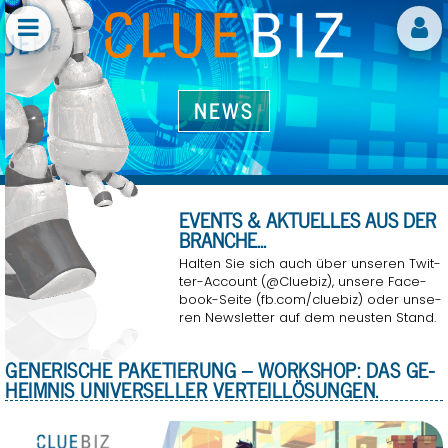
NEWS
EVENTS & AK­TU­EL­LES AUS DER
BRAN­CHE...
Hal­ten Sie sich auch über un­se­ren Twit­
ter-Ac­count (@Clue­biz), un­se­re Face­
book-Seite (fb.​com/​cluebiz) oder un­se­
ren News­let­ter auf dem neus­ten Stand.
GE­NE­RI­SCHE PA­KE­TIE­RUNG – WORK­SHOP: DAS GE­
HEIM­NIS UNI­VER­SEL­LER VER­TEIL­LÖ­SUN­GEN.