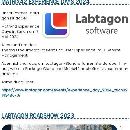
MA­TRIX42 EX­PE­RI­ENCE DAYS 2024
Unser Part­ner Lab­ta­
gon ist dabei:
Ma­trix42 Ex­pe­ri­ence
Days in Zü­rich am 7.
Mai 2024
Alles rund um das
Thema Pro­duk­ti­vi­tät, Ef­fi­zi­enz und User Ex­pe­ri­ence im IT Ser­vice
Ma­nage­ment.
Aber nicht nur das, am Lab­ta­gon-Stand er­fah­ren Sie dar­über hin­
aus, wie die Pa­cka­ge Cloud und Ma­trix42 hoch­ef­fek­tiv zu­sam­men­
ar­bei­ten!
An­mel­dung über:
https://​www.​labtagon.​com/​events/​experience_​day_​2024_​zri​ch32​
1434​8070/
LAB­TA­GON ROAD­SHOW 2023
Es