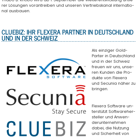
rer Lö­sun­gen vor­an­trei­ben und un­se­ren Ver­triebs­ka­nal in­ter­na­tio­
nal aus­bau­en.
CLUE­BIZ: IHR FLE­X­E­RA PART­NER IN DEUTSCH­LAND
UND IN DER SCHWEIZ
Als ein­zi­ger Gold-
Par­ter in Deutsch­land
und in der Schweiz
freu­en wir uns, un­se­
ren Kun­den die Pro­
duk­te von Fle­x­e­ra
und Se­cu­nia näher zu
brin­gen.
Fle­x­e­ra Soft­ware un­
ter­stützt Soft­ware­her­
stel­ler und An­wen­
der­un­ter­neh­men
dabei, die Nut­zung
und Si­cher­heit von