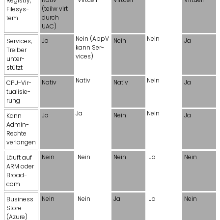
Re­gis­try,
(teilw virt
File­sys­
durch
tem
UAC)
Nein (AppV
Nein
Ja
Nein
Ja
Ser­vices,
kann Ser­
Trei­ber
vices)
un­ter­
stützt
Nativ
Nein
Nativ
Nativ
Ja
CPU-Vir­
tua­li­sie­
rung
Ja
Nein
Ja
Nein
Ja
Kann
Admin-
Rech­te
ver­lan­gen
Nein
Nein
Nein
Ja
Nein
Läuft auf
ARM oder
Broad­
com
Nein
Nein
Ja
Ja
Nein
Busi­ness
Store
(Azure)