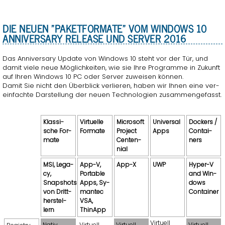
DIE NEUEN "PA­KET­FOR­MA­TE" VOM WIN­DOWS 10
AN­NI­VERS­A­RY RE­LEASE UND SER­VER 2016
Das An­ni­vers­a­ry Up­date von Win­dows 10 steht vor der Tür, und
damit viele neue Mög­lich­kei­ten, wie sie Ihre Pro­gram­me in Zu­kunft
auf Ihren Win­dows 10 PC oder Ser­ver zu­wei­sen kön­nen.
Damit Sie nicht den Über­blick ver­lie­ren, haben wir Ihnen eine ver­
ein­fach­te Dar­stel­lung der neuen Tech­no­lo­gi­en zu­sam­men­ge­fasst.
Klas­si­
Vir­tu­el­le
Mi­cro­soft
Uni­ver­sal
Do­ckers /
sche For­
For­ma­te
Pro­ject
Apps
Con­tai­
ma­te
Cen­ten­
ners
ni­al
MSI, Le­ga­
App-V,
App-X
UWP
Hyper-V
cy,
Por­ta­ble
and Win­
Snapshots
Apps, Sy­
dows
von Dritt­
man­tec
Con­tai­ner
her­stel­
VSA,
lern
ThinApp
Vir­tu­ell
Nativ
Vir­tu­ell
Vir­tu­ell
Vir­tu­ell