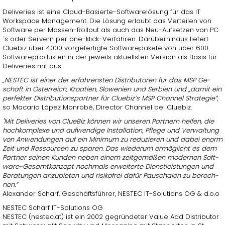
De­li­ve­ries ist eine Cloud-Ba­sier­te-Soft­ware­lö­sung für das IT
Workspace Ma­nage­ment. Die Lö­sung er­laubt das Ver­tei­len von
Soft­ware per Mas­sen-Roll­out als auch das Neu-Auf­set­zen von PC
´s oder Ser­vern per one-klick-Ver­fah­ren. Dar­über­hin­aus lie­fert
Clue­biz über 4000 vor­ge­fer­tig­te Soft­ware­pa­ke­te von über 600
Soft­ware­pro­duk­ten in der je­weils ak­tu­ells­ten Ver­si­on als Basis für
De­li­ve­ries mit aus.
„NESTEC ist einer der er­fah­rens­ten Dis­tri­bu­to­ren für das MSP Ge­
schäft in Ös­ter­reich, Kroa­ti­en, Slo­we­ni­en und Ser­bi­en und „damit ein
per­fek­ter Dis­tri­bu­ti­ons­part­ner für Clue­biz‘s MSP Chan­nel Stra­te­gie“
,
so Ma­ca­rio López Mon­ro­bé, Di­rec­tor Chan­nel bei Clue­biz.
"Mit De­li­ve­ries von Clue­Biz kön­nen wir un­se­ren Part­nern hel­fen, die
hoch­kom­ple­xe und auf­wen­di­ge In­stal­la­ti­on, Pfle­ge und Ver­wal­tung
von An­wen­dun­gen auf ein Mi­ni­mum zu re­du­zie­ren und dabei enorm
Zeit und Res­sour­cen zu spa­ren. Das wie­der­um er­mög­licht es dem
Part­ner sei­nen Kun­den neben einem zeit­ge­mä­ßen mo­der­nen Soft­
ware-Ge­samt­kon­zept noch­mals er­wei­ter­te Dienst­leis­tun­gen und
Be­ra­tun­gen an­zu­bie­ten und ri­si­ko­frei dafür Pau­scha­len zu be­rech­
nen.“
Alex­an­der Scharf, Ge­schäfts­füh­rer, NESTEC IT-So­lu­ti­ons OG & d.o.o
NESTEC Scharf IT-So­lu­ti­ons OG
NESTEC (nestec.at) ist ein 2002 ge­grün­de­ter Value Add Dis­tri­bu­tor