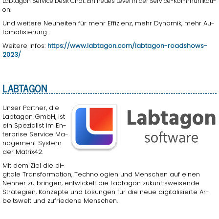
Lab­ta­gon Ser­vice Desk Chat. Ein neues Level in der Ser­vice-Kom­mu­ni­ka­ti­
on.
Und wei­te­re Neu­hei­ten für mehr Ef­fi­zi­enz, mehr Dy­na­mik, mehr Au­
to­ma­ti­sie­rung.
Wei­te­re Infos:
https://​www.​labtagon.​com/​labtagon-​roadshows-​
2023/
LAB­TA­GON
Unser Part­ner, die
Lab­ta­gon GmbH, ist
ein Spe­zia­list im En­
ter­pri­se Ser­vice Ma­
nage­ment Sys­tem
der Ma­trix42.
Mit dem Ziel die di­
gi­ta­le Trans­for­ma­ti­on, Tech­no­lo­gi­en und Men­schen auf einen
Nen­ner zu brin­gen, ent­wi­ckelt die Lab­ta­gon zu­kunfts­wei­sen­de
Stra­te­gi­en, Kon­zep­te und Lö­sun­gen für die neue di­gi­ta­li­sier­te Ar­
beits­welt und zu­frie­de­ne Men­schen.