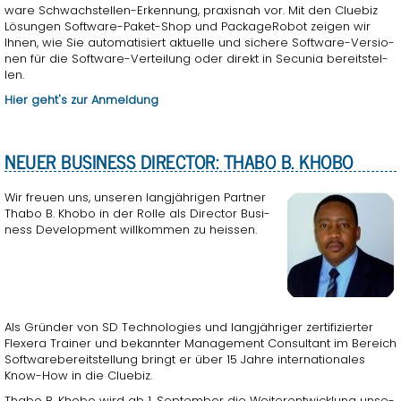
ware Schwach­stel­len-Er­ken­nung, pra­xis­nah vor. Mit den Clue­biz
Lö­sun­gen Soft­ware-Paket-Shop und Pa­cka­ge­Ro­bot zei­gen wir
Ihnen, wie Sie au­to­ma­ti­siert ak­tu­el­le und si­che­re Soft­ware-Ver­sio­
nen für die Soft­ware-Ver­tei­lung oder di­rekt in Se­cu­nia be­reit­stel­
len.
Hier geht's zur An­mel­dung
NEUER BUSI­NESS DI­REC­TOR: THABO B. KHOBO
Wir freu­en uns, un­se­ren lang­jäh­ri­gen Part­ner
Thabo B. Khobo in der Rolle als Di­rec­tor Busi­
ness De­ve­lop­ment will­kom­men zu heis­sen.
Als Grün­der von SD Tech­no­lo­gies und lang­jäh­ri­ger zer­ti­fi­zier­ter
Fle­x­e­ra Trai­ner und be­kann­ter Ma­nage­ment Con­sul­tant im Be­reich
Soft­ware­be­reit­stel­lung bringt er über 15 Jahre in­ter­na­tio­na­les
Know-How in die Clue­biz.
Thabo B. Khobo wird ab 1. Sep­tem­ber die Wei­ter­ent­wick­lung un­se­